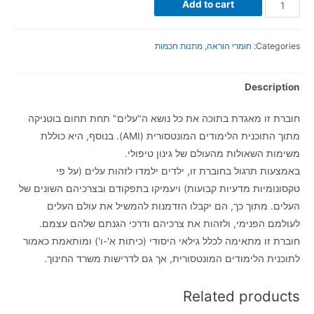
Add to cart
Categories:
חומרי הוראה
,
מתנות חכמות
Description
חוברת זו מאגדת בתוכה את כל נושא ה"עלים" תחת תחום בוטניקה
מתוך התוכנית הלימודים המונטסורית (AMI). בנוסף, היא כוללת
משימות השאולות מהעולם של גינון טיפולי.
באמצעות תרגול בחוברת זו, ילדים ילמדו לזהות עלים (על פי
טקסונומיות מדעיות קבועות) ויעמיקו בתפקודם ובצרכיהם השונים של
העלים. מתוך כך, הם יקבלו הזדמנות להמשיל את עולם העלים
לעולמם הפנימי, ולזהות את צרכיהם ודרכי הגנתם שלהם עצמם.
חוברת זו מתאימה לכלל גילאי היסודי (כיתות א'-ו') ומותאמת כאמור
לתוכנית הלימודים המונטסורית, אך גם לדרישות משרד החינוך.
Related products